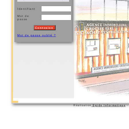
Identifiant
Mot de
passe
Mot de passe oublié ?
Réalisation
Egide Informatique
- 